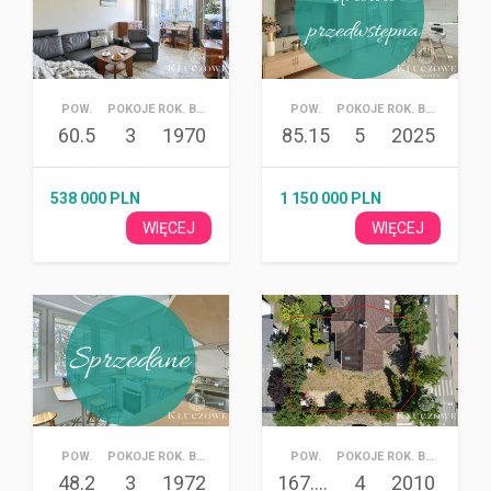
POW.
POKOJE
ROK. BUD.
POW.
POKOJE
ROK. BUD.
60.5
3
1970
85.15
5
2025
538 000 PLN
1 150 000 PLN
WIĘCEJ
WIĘCEJ
POW.
POKOJE
ROK. BUD.
POW.
POKOJE
ROK. BUD.
48.2
3
1972
167.31
4
2010