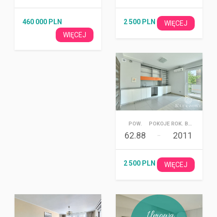
460 000 PLN
2 500 PLN
WIĘCEJ
WIĘCEJ
POW.
POKOJE
ROK. BUD.
62.88
2011
–
2 500 PLN
WIĘCEJ