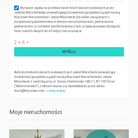
Wyrażam zgodę na przetwarzanie moich danych osobowych przez
Jakuba Mścicheckiego prowadzącego działalność gospodarczą pod nazwą
Kluczowe Nieruchomości Jakub Mścichecki dla celów związanych z
działalnością pośrednictwa w obrocie nieruchomościami, jednocześnie
potwierdzam, iż zostałem poinformowany o tym, iż będę posiadać dostęp do
treści swoich danych do ich edycji lub usunięcia.
WYŚLIJ
Administratorem danych osobowych jest Jakub Mścichecki prowadzący
działalność gospodarczą pod nazwą Kluczowe Nieruchomości Jakub
Mścichecki z siedzibą przy ul. Szosa Chełmińska 168/11, 87-100 Toruń
(“Administrator”), z którym można się skontaktować przez adres
biuro@kluczowe.com…
czytaj więcej
Moje nieruchomości