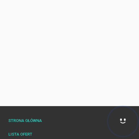
STRONA GŁÓWNA
Hej! Chętnie Ci pomogę 🙂
LISTA OFERT