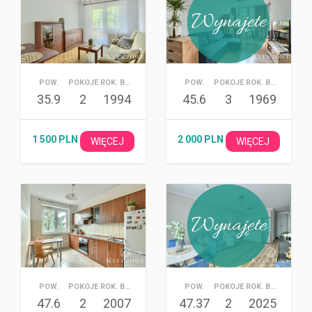
POW.
POKOJE
ROK. BUD.
POW.
POKOJE
ROK. BUD.
35.9
2
1994
45.6
3
1969
1 500 PLN
2 000 PLN
WIĘCEJ
WIĘCEJ
POW.
POKOJE
ROK. BUD.
POW.
POKOJE
ROK. BUD.
47.6
2
2007
47.37
2
2025