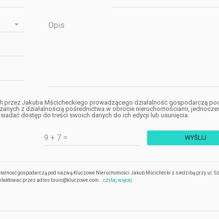
h przez Jakuba Mścicheckiego prowadzącego działalność gospodarczą po
anych z działalnością pośrednictwa w obrocie nieruchomościami, jednocze
iadać dostęp do treści swoich danych do ich edycji lub usunięcia.
łalność gospodarczą pod nazwą Kluczowe Nieruchomości Jakub Mścichecki z siedzibą przy ul. S
kontaktować przez adres biuro@kluczowe.com…
czytaj więcej