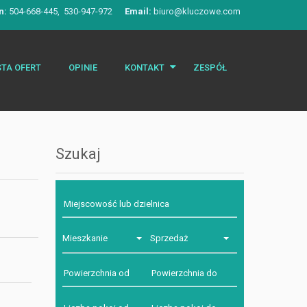
n:
504-668-445, 530-947-972
Email:
biuro@kluczowe.com
STA OFERT
OPINIE
KONTAKT
ZESPÓŁ
Zgłoś ofertę
Szukaj
Mieszkanie
Sprzedaż