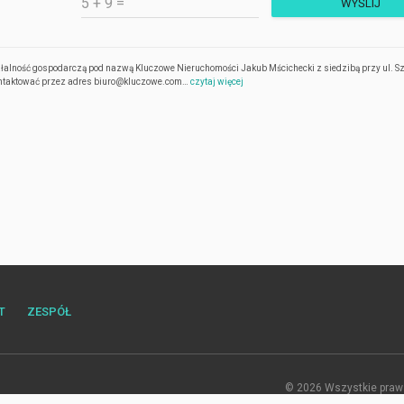
łalność gospodarczą pod nazwą Kluczowe Nieruchomości Jakub Mścichecki z siedzibą przy ul. S
kontaktować przez adres biuro@kluczowe.com…
czytaj więcej
T
ZESPÓŁ
© 2026 Wszystkie prawa