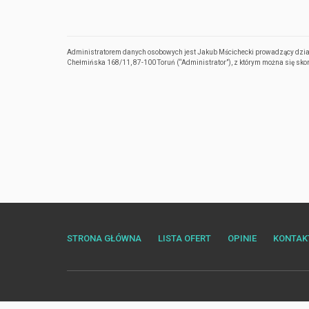
Administratorem danych osobowych jest Jakub Mścichecki prowadzący dzia
Chełmińska 168/11, 87-100 Toruń (“Administrator”), z którym można się s
STRONA GŁÓWNA
LISTA OFERT
OPINIE
KONTAK