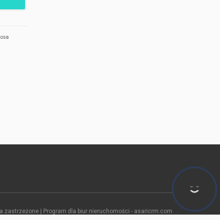
zosa
 zastrzeżone | Program dla biur nieruchomości -
asaricrm.com