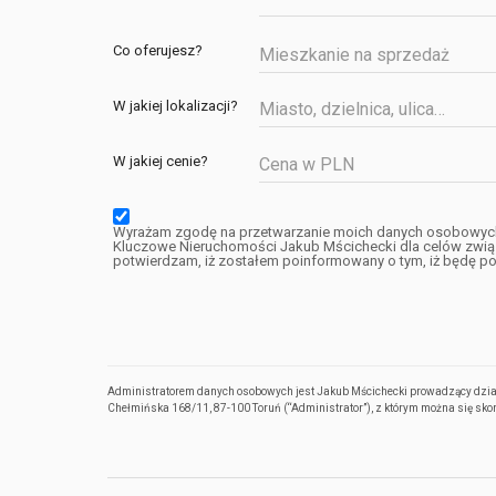
Co oferujesz?
Mieszkanie na sprzedaż
W jakiej lokalizacji?
W jakiej cenie?
Wyrażam zgodę na przetwarzanie moich danych osobowyc
Kluczowe Nieruchomości Jakub Mścichecki dla celów związ
potwierdzam, iż zostałem poinformowany o tym, iż będę pos
Administratorem danych osobowych jest Jakub Mścichecki prowadzący dzia
Chełmińska 168/11, 87-100 Toruń (“Administrator”), z którym można się s