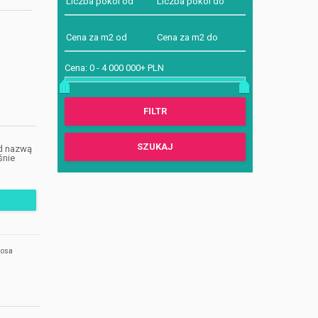
Cena:
0
-
4 000 000+ PLN
d nazwą
śnie
zosa